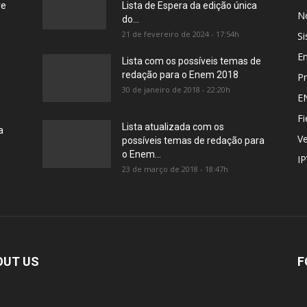
re
Lista de Espera da edição única
No
do...
21 de fevereiro de 2024 - 17:54h
Si
E
Lista com os possíveis temas de
redação para o Enem 2018
Pr
30 de janeiro de 2018 - 22:20h
E
Fi
Lista atualizada com os
a
Ve
possíveis temas de redação para
o Enem...
I
23 de março de 2018 - 18:47h
OUT US
F