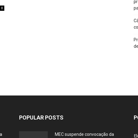
p
pa
0
Câ
c
Pr
de
POPULAR POSTS
P
ia
MEC suspende convocação da
El