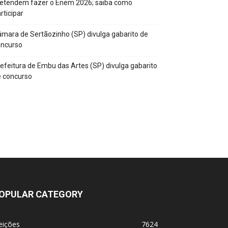
retendem fazer o Enem 2026; saiba como
rticipar
mara de Sertãozinho (SP) divulga gabarito de
oncurso
efeitura de Embu das Artes (SP) divulga gabarito
 concurso
OPULAR CATEGORY
eições
7624