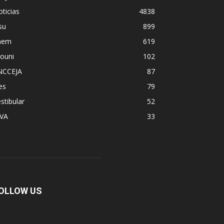
ticias
4838
su
899
nem
619
ouni
102
NCCEJA
87
es
79
stibular
52
PVA
33
OLLOW US