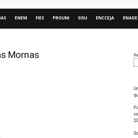
IAS
ENEM
FIES
PROUNI
SISU
ENCCEJA
ENADE
uas Mornas
Pe
Un
qu
Po
co
2
.
Go