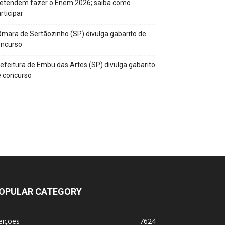
retendem fazer o Enem 2026; saiba como
rticipar
mara de Sertãozinho (SP) divulga gabarito de
oncurso
efeitura de Embu das Artes (SP) divulga gabarito
 concurso
OPULAR CATEGORY
eições
7624