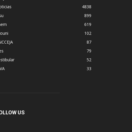
ticias
4838
su
899
nem
619
ouni
102
NCCEJA
87
es
79
stibular
52
PVA
33
OLLOW US