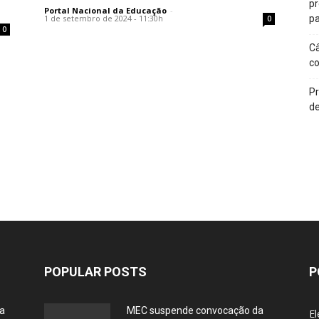
p
Portal Nacional da Educação
-
1 de setembro de 2024 - 11:30h
pa
0
0
Câ
c
Pr
de
POPULAR POSTS
P
ia
MEC suspende convocação da
El