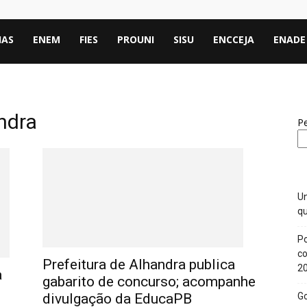
IAS
ENEM
FIES
PROUNI
SISU
ENCCEJA
ENADE
andra
Pe
Un
qu
Po
co
Prefeitura de Alhandra publica
2
a
gabarito de concurso; acompanhe
divulgação da EducaPB
Go