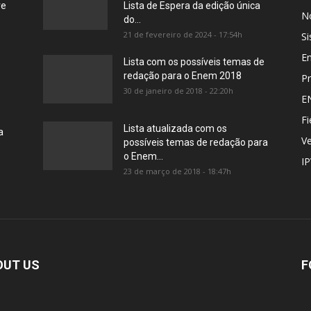
re
Lista de Espera da edição única
No
do...
21 de fevereiro de 2024 - 17:54h
Si
E
Lista com os possíveis temas de
redação para o Enem 2018
Pr
30 de janeiro de 2018 - 22:20h
E
Fi
Lista atualizada com os
a
Ve
possíveis temas de redação para
o Enem...
I
23 de março de 2018 - 18:47h
OUT US
F