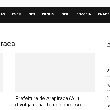
IAS
ENEM
FIES
PROUNI
SISU
ENCCEJA
ENADE
iraca
Pe
Un
qu
Po
co
2
Prefeitura de Arapiraca (AL)
divulga gabarito de concurso
Go