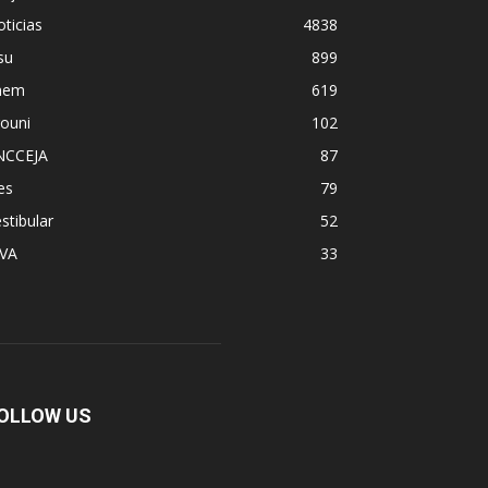
ticias
4838
su
899
nem
619
ouni
102
NCCEJA
87
es
79
stibular
52
PVA
33
OLLOW US