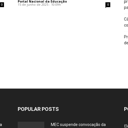
Portal Nacional da Educação
-
p
15 de junho de 2025 - 10:09h
0
0
pa
Câ
c
Pr
de
POPULAR POSTS
P
ia
MEC suspende convocação da
El