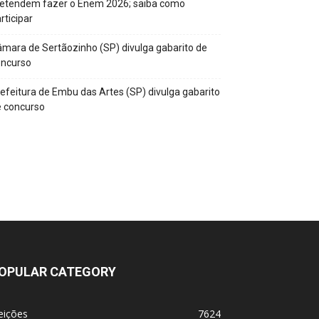
retendem fazer o Enem 2026; saiba como
rticipar
mara de Sertãozinho (SP) divulga gabarito de
oncurso
efeitura de Embu das Artes (SP) divulga gabarito
 concurso
OPULAR CATEGORY
eições
7624