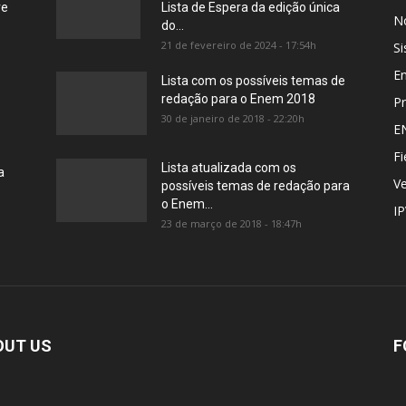
re
Lista de Espera da edição única
No
do...
21 de fevereiro de 2024 - 17:54h
Si
E
Lista com os possíveis temas de
redação para o Enem 2018
Pr
30 de janeiro de 2018 - 22:20h
E
Fi
Lista atualizada com os
a
Ve
possíveis temas de redação para
o Enem...
I
23 de março de 2018 - 18:47h
OUT US
F