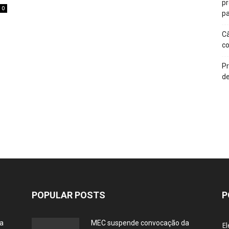
p
0
pa
Câ
c
Pr
de
POPULAR POSTS
P
ia
MEC suspende convocação da
El