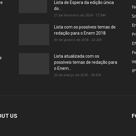
re
Lista de Espera da edição única
No
do...
21 de fevereiro de 2024 - 17:54h
Si
E
Lista com os possíveis temas de
redação para o Enem 2018
Pr
30 de janeiro de 2018 - 22:20h
E
Fi
Lista atualizada com os
a
Ve
possíveis temas de redação para
o Enem...
I
23 de março de 2018 - 18:47h
OUT US
F