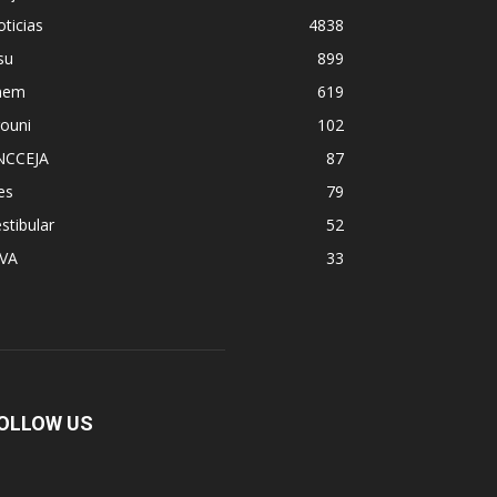
ticias
4838
su
899
nem
619
ouni
102
NCCEJA
87
es
79
stibular
52
PVA
33
OLLOW US