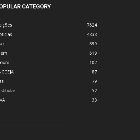
OPULAR CATEGORY
eições
7624
ticias
4838
su
899
nem
619
ouni
102
NCCEJA
87
es
79
stibular
52
PVA
33