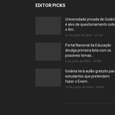
EDITOR PICKS
Universidade privada de Goiân
é alvo de questionamento sob
o fim...
21 de julho de 2026 - 12:12h
Portal Nacional da Educação
divulga primeira lista com os
possíveis temas...
3 de julho de 2026 - 15:50h
Goiânia terá aulão gratuito par
estudantes que pretendem
fazer o Enem...
15 de junho de 2026 - 18:05h