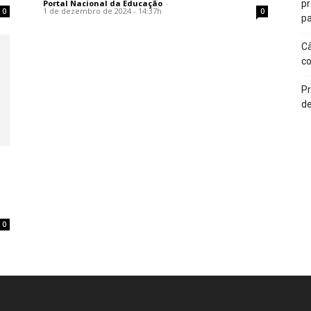
Portal Nacional da Educação
-
p
1 de dezembro de 2024 - 14:37h
0
0
pa
Câ
c
Pr
de
0