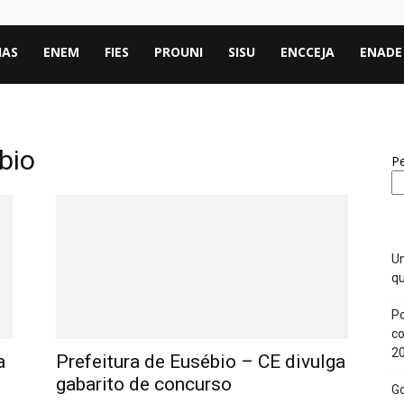
IAS
ENEM
FIES
PROUNI
SISU
ENCCEJA
ENADE
bio
Pe
Un
qu
Po
co
2
a
Prefeitura de Eusébio – CE divulga
gabarito de concurso
Go