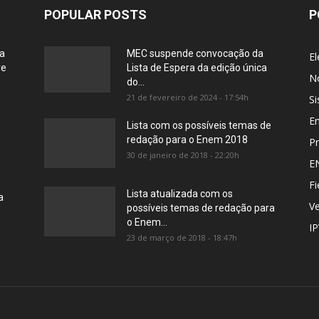
POPULAR POSTS
P
ia
MEC suspende convocação da
El
re
Lista de Espera da edição única
No
do...
21 de fevereiro de 2024 - 17:54h
Si
E
Lista com os possíveis temas de
redação para o Enem 2018
Pr
30 de janeiro de 2018 - 22:20h
E
Fi
Lista atualizada com os
a
Ve
possíveis temas de redação para
o Enem...
I
23 de março de 2018 - 18:47h