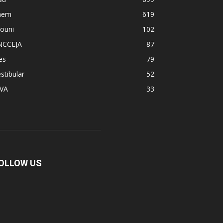
nem
619
ouni
102
NCCEJA
87
es
79
stibular
52
PVA
33
OLLOW US