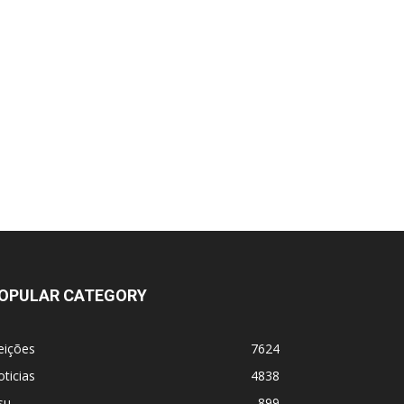
OPULAR CATEGORY
eições
7624
ticias
4838
su
899