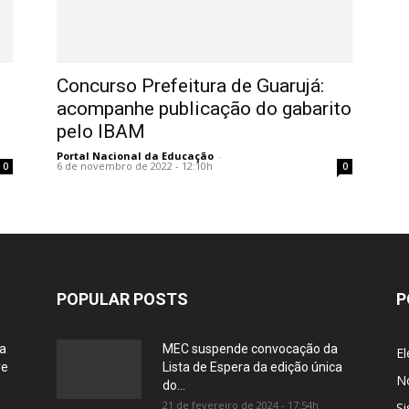
Concurso Prefeitura de Guarujá:
acompanhe publicação do gabarito
pelo IBAM
Portal Nacional da Educação
-
6 de novembro de 2022 - 12:10h
0
0
POPULAR POSTS
P
ia
MEC suspende convocação da
El
re
Lista de Espera da edição única
No
do...
21 de fevereiro de 2024 - 17:54h
Si