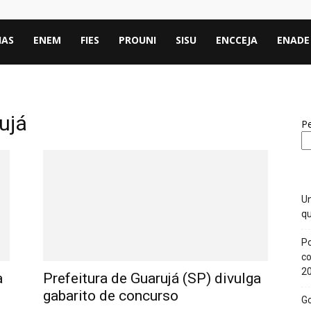
IAS
ENEM
FIES
PROUNI
SISU
ENCCEJA
ENADE
ujá
Pe
Un
qu
Po
co
2
a
Prefeitura de Guarujá (SP) divulga
gabarito de concurso
Go