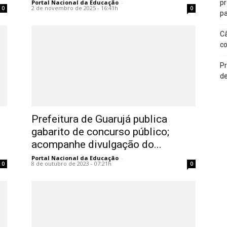
Portal Nacional da Educação
-
p
2 de novembro de 2025 - 16:41h
0
0
pa
Câ
c
Pr
de
Prefeitura de Guarujá publica
gabarito de concurso público;
acompanhe divulgação do...
Portal Nacional da Educação
-
8 de outubro de 2023 - 07:21h
0
0