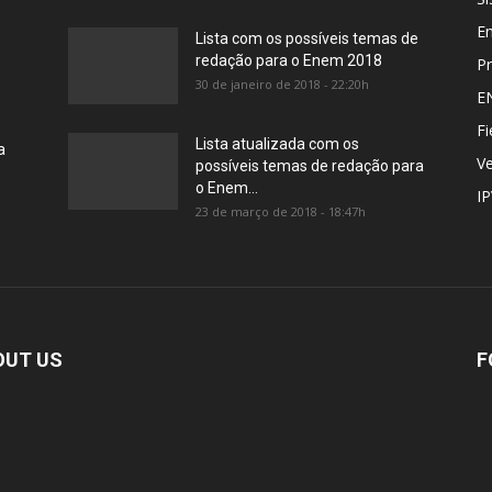
E
Lista com os possíveis temas de
redação para o Enem 2018
Pr
30 de janeiro de 2018 - 22:20h
E
Fi
Lista atualizada com os
a
Ve
possíveis temas de redação para
o Enem...
I
23 de março de 2018 - 18:47h
OUT US
F