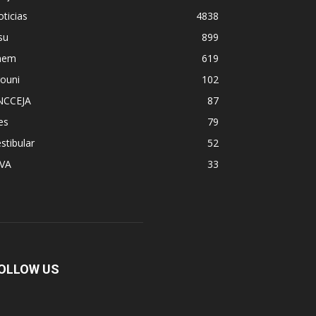
ticias
4838
su
899
nem
619
ouni
102
NCCEJA
87
es
79
stibular
52
PVA
33
OLLOW US