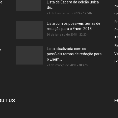
re
Lista de Espera da edição única
No
do...
21 de fevereiro de 2024 - 17:54h
Si
E
Lista com os possíveis temas de
redação para o Enem 2018
Pr
30 de janeiro de 2018 - 22:20h
E
Fi
Lista atualizada com os
a
Ve
possíveis temas de redação para
o Enem...
I
23 de março de 2018 - 18:47h
OUT US
F