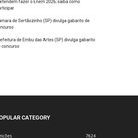
retendem fazer o Enem 2026; saiba como
rticipar
mara de Sertãozinho (SP) divulga gabarito de
oncurso
efeitura de Embu das Artes (SP) divulga gabarito
 concurso
OPULAR CATEGORY
eições
7624