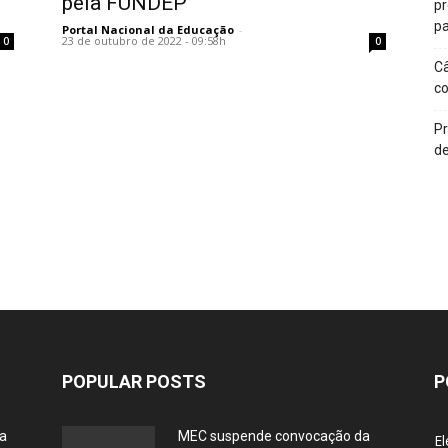
pela FUNDEP
p
pa
Portal Nacional da Educação
-
23 de outubro de 2022 - 09:58h
0
0
Câ
c
Pr
de
POPULAR POSTS
P
ia
MEC suspende convocação da
El