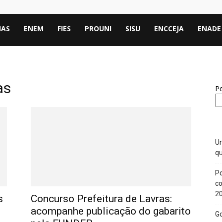
IAS
ENEM
FIES
PROUNI
SISU
ENCCEJA
ENADE
as
Pe
Un
qu
Po
co
2
s
Concurso Prefeitura de Lavras:
acompanhe publicação do gabarito
Go