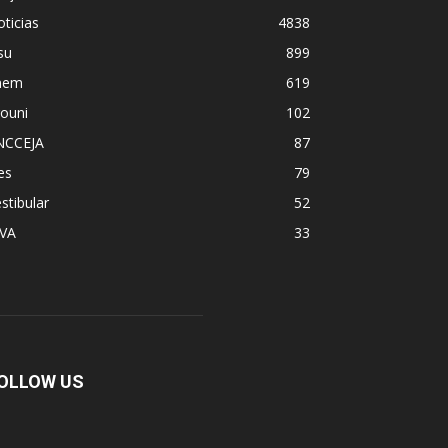
ticias
4838
su
899
nem
619
ouni
102
NCCEJA
87
es
79
stibular
52
PVA
33
OLLOW US