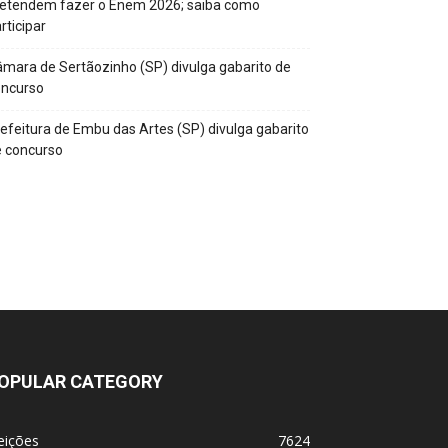
retendem fazer o Enem 2026; saiba como
rticipar
mara de Sertãozinho (SP) divulga gabarito de
oncurso
efeitura de Embu das Artes (SP) divulga gabarito
 concurso
OPULAR CATEGORY
eições
7624