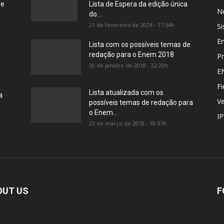
re
Lista de Espera da edição única
No
do...
21 de fevereiro de 2024 - 17:54h
Si
E
Lista com os possíveis temas de
redação para o Enem 2018
Pr
30 de janeiro de 2018 - 22:20h
E
Fi
Lista atualizada com os
a
Ve
possíveis temas de redação para
o Enem...
I
23 de março de 2018 - 18:47h
OUT US
F