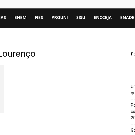
IAS
ENEM
FIES
PROUNI
SISU
ENCCEJA
ENADE
 Lourenço
Pe
Un
qu
Po
co
2
Go