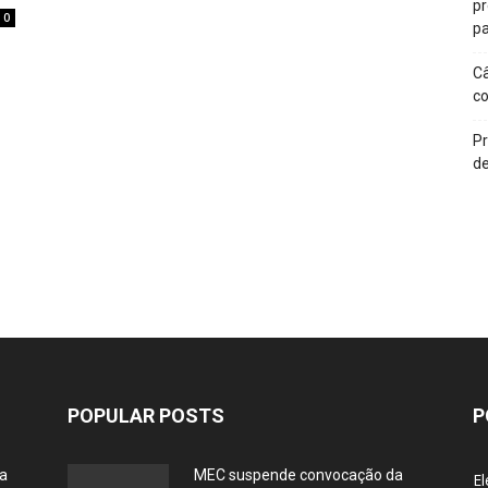
p
0
pa
Câ
c
Pr
de
POPULAR POSTS
P
ia
MEC suspende convocação da
El