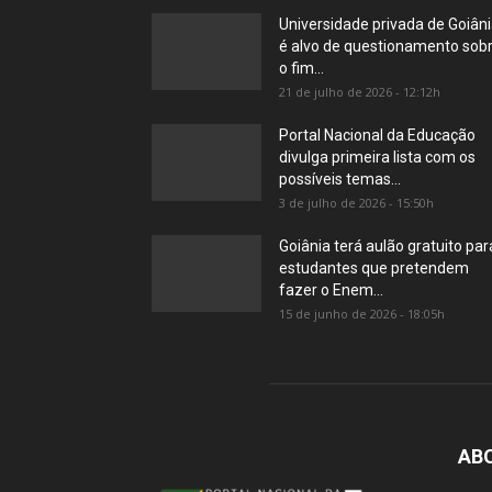
Universidade privada de Goiân
é alvo de questionamento sob
o fim...
21 de julho de 2026 - 12:12h
Portal Nacional da Educação
divulga primeira lista com os
possíveis temas...
3 de julho de 2026 - 15:50h
Goiânia terá aulão gratuito par
estudantes que pretendem
fazer o Enem...
15 de junho de 2026 - 18:05h
AB