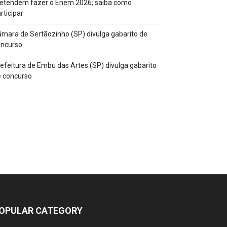
retendem fazer o Enem 2026; saiba como
rticipar
mara de Sertãozinho (SP) divulga gabarito de
oncurso
efeitura de Embu das Artes (SP) divulga gabarito
 concurso
OPULAR CATEGORY