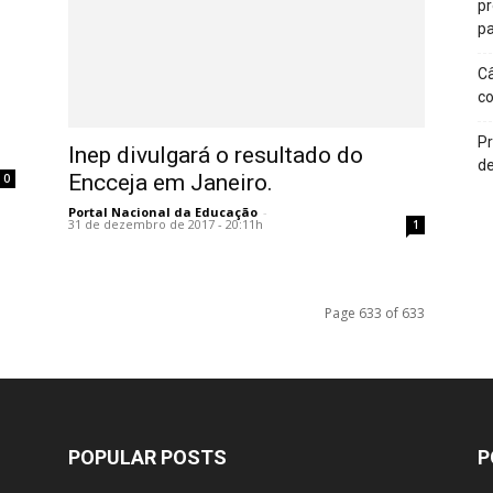
p
pa
Câ
c
Pr
Inep divulgará o resultado do
de
Encceja em Janeiro.
0
Portal Nacional da Educação
-
31 de dezembro de 2017 - 20:11h
1
Page 633 of 633
POPULAR POSTS
P