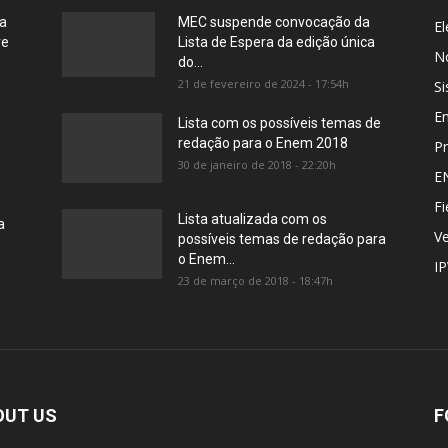
ia
MEC suspende convocação da
El
re
Lista de Espera da edição única
No
do...
21 de fevereiro de 2024 - 17:54h
Si
E
Lista com os possíveis temas de
redação para o Enem 2018
Pr
30 de janeiro de 2018 - 22:20h
E
Fi
Lista atualizada com os
a
Ve
possíveis temas de redação para
o Enem...
I
23 de março de 2018 - 18:47h
OUT US
F