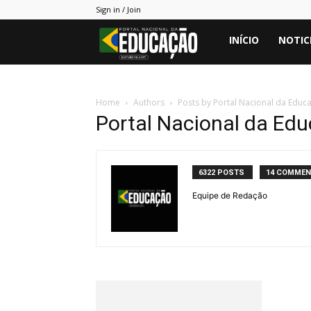
Sign in / Join
Portal
INÍCIO
NOTIC
PNE
Home
Authors
Posts by Portal Nacional da Educ
Portal Nacional da Ed
6322 POSTS
14 COMME
Equipe de Redação