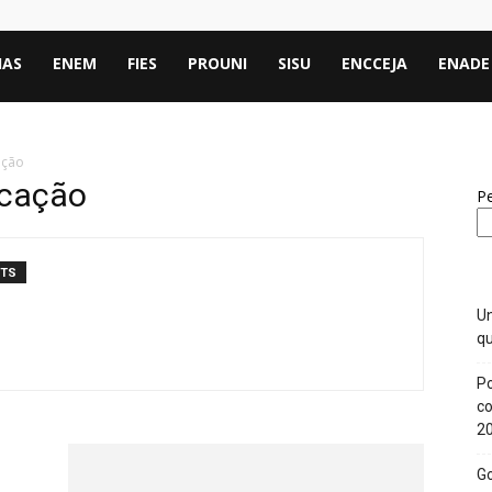
IAS
ENEM
FIES
PROUNI
SISU
ENCCEJA
ENADE
ação
ucação
Pe
NTS
Un
qu
Po
co
2
Go