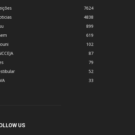
eições
7624
ticias
4838
su
899
nem
619
ouni
102
NCCEJA
87
es
79
stibular
52
PVA
33
OLLOW US