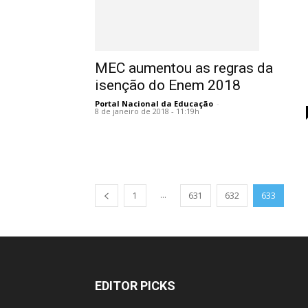
MEC aumentou as regras da
isenção do Enem 2018
Portal Nacional da Educação
-
8 de janeiro de 2018 - 11:19h
...
1
631
632
633
EDITOR PICKS