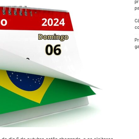
p
pa
Câ
c
Pr
ga