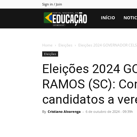
Sign in / Join
Portal
INÍCIO
NOTIC
PNE
Home
Eleições
Eleições 2024 GOVERNADOR CELSO
Eleições
Eleições 2024 
RAMOS (SC): Co
candidatos a ve
By
Cristiano Alvarenga
-
6 de outubro de 2024 - 09:39h