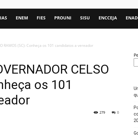
IAS
ENEM
FIES
PROUNI
SISU
ENCCEJA
ENAD
 RAMOS (SC): Conheça os 101 candidatos a vereador
P
GOVERNADOR CELSO
nheça os 101
Un
qu
reador
Po
279
0
c
2
Go