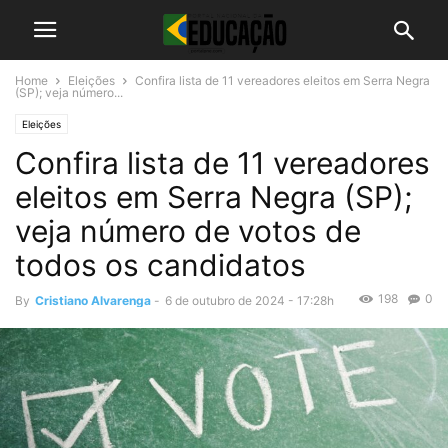
Home
Eleições
Confira lista de 11 vereadores eleitos em Serra Negra
(SP); veja número...
Eleições
Confira lista de 11 vereadores
eleitos em Serra Negra (SP);
veja número de votos de
todos os candidatos
198
0
By
Cristiano Alvarenga
-
6 de outubro de 2024 - 17:28h