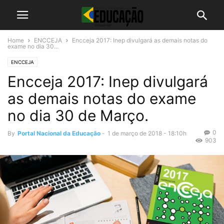
Home
ENCCEJA
Encceja 2017: Inep divulgará as demais notas do
exame no dia 30...
ENCCEJA
Encceja 2017: Inep divulgará
as demais notas do exame
no dia 30 de Março.
0
By
Portal Nacional da Educação
-
1 de março de 2018 - 18:10h
903