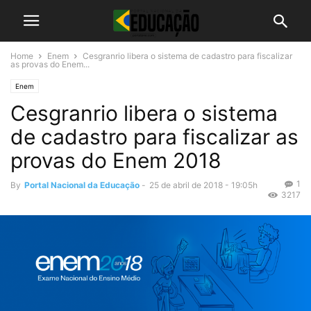
Home
Enem
Cesgranrio libera o sistema de cadastro para fiscalizar
as provas do Enem...
Enem
Cesgranrio libera o sistema
de cadastro para fiscalizar as
provas do Enem 2018
1
By
Portal Nacional da Educação
-
25 de abril de 2018 - 19:05h
3217