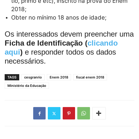
tio, primo e etc), inscrito na prova do Enem
2018;
Obter no mínimo 18 anos de idade;
Os interessados devem preencher uma
Ficha de Identificação (
clicando
aqui
)
e responder todos os dados
necessários.
TAGS
cesgranrio
Enem 2018
fiscal enem 2018
Ministério da Educação