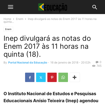
Home
Enem
Inep divulgará as notas do Enem 2017 às 11 horas na
quinta...
Enem
Inep divulgará as notas do
Enem 2017 às 11 horas na
quinta (18).
0
By
Portal Nacional da Educação
-
16 de janeiro de 2018 - 20:02h
745
O
Instituto Nacional de Estudos e Pesquisas
Educacionais Anísio Teixeira
(Inep) agendou