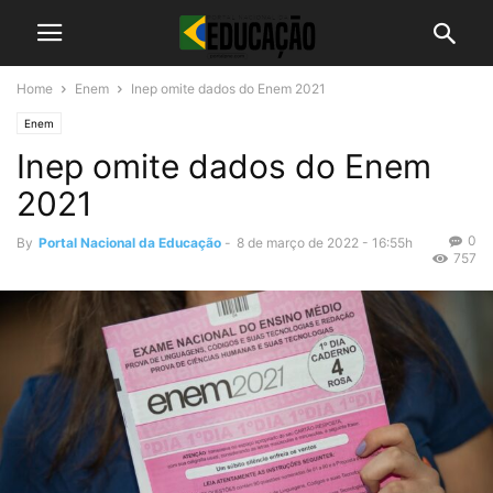
Home
Enem
Inep omite dados do Enem 2021
Enem
Inep omite dados do Enem
2021
0
By
Portal Nacional da Educação
-
8 de março de 2022 - 16:55h
757