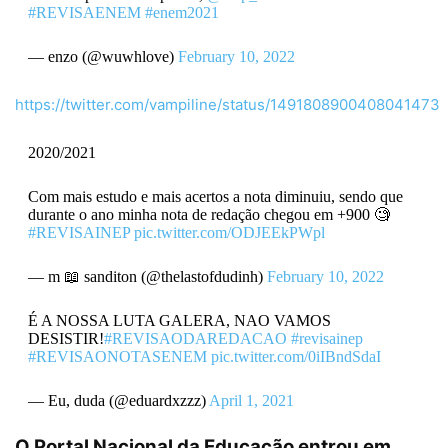
#REVISAENEM
#enem2021
— enzo (@wuwhlove)
February 10, 2022
https://twitter.com/vampiline/status/1491808900408041473
2020/2021
Com mais estudo e mais acertos a nota diminuiu, sendo que
durante o ano minha nota de redação chegou em +900 🧐
#REVISAINEP
pic.twitter.com/ODJEEkPWpl
— m 📖 sanditon (@thelastofdudinh)
February 10, 2022
É A NOSSA LUTA GALERA, NAO VAMOS
DESISTIR!
#REVISAODAREDACAO
#revisainep
#REVISAONOTASENEM
pic.twitter.com/0iIBndSdaI
— Eu, duda (@eduardxzzz)
April 1, 2021
O
Portal Nacional da Educação
entrou em