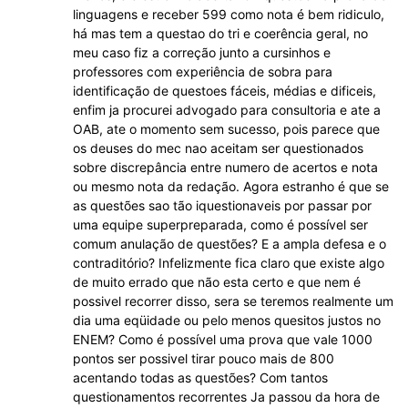
linguagens e receber 599 como nota é bem ridiculo,
há mas tem a questao do tri e coerência geral, no
meu caso fiz a correção junto a cursinhos e
professores com experiência de sobra para
identificação de questoes fáceis, médias e dificeis,
enfim ja procurei advogado para consultoria e ate a
OAB, ate o momento sem sucesso, pois parece que
os deuses do mec nao aceitam ser questionados
sobre discrepância entre numero de acertos e nota
ou mesmo nota da redação. Agora estranho é que se
as questões sao tão iquestionaveis por passar por
uma equipe superpreparada, como é possível ser
comum anulação de questões? E a ampla defesa e o
contraditório? Infelizmente fica claro que existe algo
de muito errado que não esta certo e que nem é
possivel recorrer disso, sera se teremos realmente um
dia uma eqüidade ou pelo menos quesitos justos no
ENEM? Como é possível uma prova que vale 1000
pontos ser possivel tirar pouco mais de 800
acentando todas as questões? Com tantos
questionamentos recorrentes Ja passou da hora de