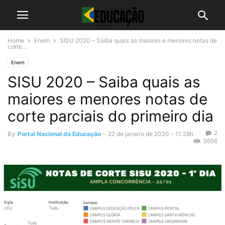
Home
Enem
SISU 2020 – Saiba quais as maiores e menores notas de
corte...
Enem
SISU 2020 – Saiba quais as
maiores e menores notas de
corte parciais do primeiro dia
2
By
Portal Nacional da Educação
-
22 de janeiro de 2020 - 11:28h
3656