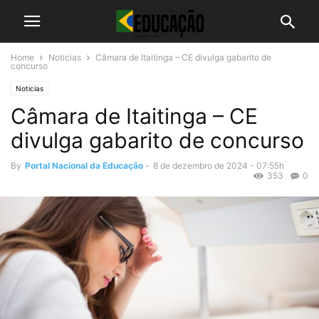
Home
Noticias
Câmara de Itaitinga – CE divulga gabarito de
concurso
Noticias
Câmara de Itaitinga – CE
divulga gabarito de concurso
By
Portal Nacional da Educação
-
8 de dezembro de 2024 - 07:55h
353
0