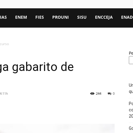
IAS
ENEM
FIES
PROUNI
SISU
ENCCEJA
ENAD
ncurso
P
ga gabarito de
Un
qu
14:11h
244
0
Po
c
2
Go