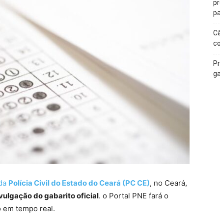
p
pa
Câ
c
Pr
ga
 da
Polícia Civil do Estado do Ceará (PC CE)
, no Ceará,
vulgação do gabarito oficial
. o Portal PNE fará o
 em tempo real.