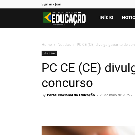
Sign in / Join
Portal
INÍCIO
NOTIC
PNE
Home
Noticias
PC CE (CE) divulga gabarito de co
Noticias
PC CE (CE) divul
concurso
By
Portal Nacional da Educação
-
25 de maio de 2025 - 