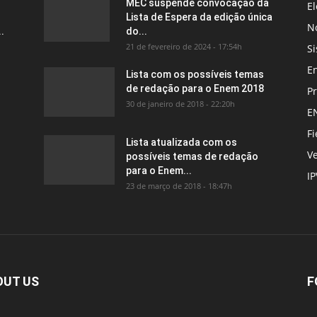
MEC suspende convocação da
El
Lista de Espera da edição única
No
.
do...
21 de fevereiro de 2024 - 17:54h
Si
E
Lista com os possíveis temas
de redação para o Enem 2018
P
30 de janeiro de 2018 - 22:20h
E
Fi
Lista atualizada com os
Ve
possíveis temas de redação
para o Enem...
I
23 de março de 2018 - 18:47h
OUT US
F