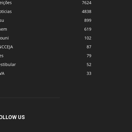
eições
7624
ticias
4838
su
899
nem
619
rouni
102
NCCEJA
87
es
79
stibular
52
PVA
33
OLLOW US