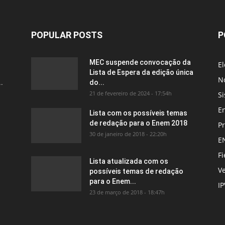
POPULAR POSTS
P
MEC suspende convocação da
El
Lista de Espera da edição única
No
.
do...
21 de fevereiro de 2024 - 17:54h
Si
E
Lista com os possíveis temas
de redação para o Enem 2018
P
30 de janeiro de 2018 - 22:20h
E
Fi
Lista atualizada com os
Ve
possíveis temas de redação
para o Enem...
I
23 de março de 2018 - 18:47h