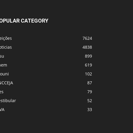
OPULAR CATEGORY
eições
7624
ticias
4838
su
899
nem
619
rouni
102
NCCEJA
87
es
79
stibular
52
PVA
33