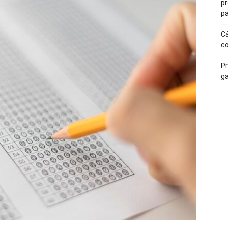
p
pa
Câ
c
Pr
ga