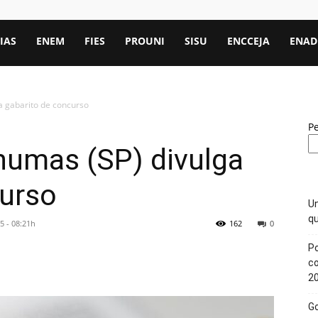
IAS
ENEM
FIES
PROUNI
SISU
ENCCEJA
ENAD
a gabarito de concurso
P
humas (SP) divulga
curso
Un
qu
5 - 08:21h
162
0
Po
c
2
Go