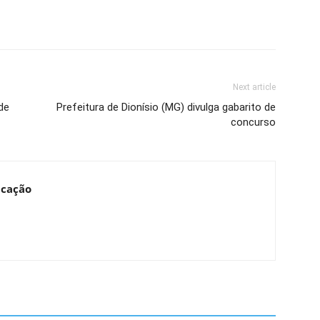
Next article
de
Prefeitura de Dionísio (MG) divulga gabarito de
concurso
ucação