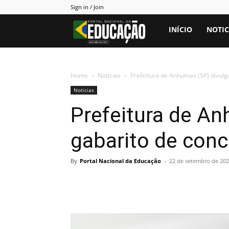
Sign in / Join
Portal
INÍCIO
NOTIC
PNE
Home
Noticias
Prefeitura de Anhumas (SP) divulg
Noticias
Prefeitura de An
gabarito de con
By
Portal Nacional da Educação
-
22 de setembro de 202