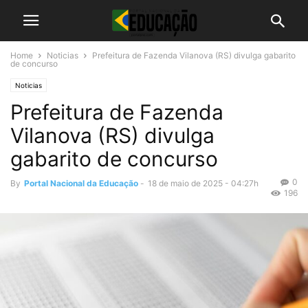
Home
Noticias
Prefeitura de Fazenda Vilanova (RS) divulga gabarito
de concurso
Noticias
Prefeitura de Fazenda
Vilanova (RS) divulga
gabarito de concurso
0
By
Portal Nacional da Educação
-
18 de maio de 2025 - 04:27h
196