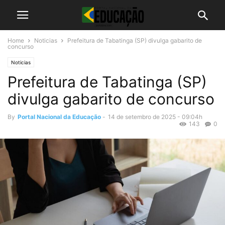
Home
Noticias
Prefeitura de Tabatinga (SP) divulga gabarito de
concurso
Noticias
Prefeitura de Tabatinga (SP)
divulga gabarito de concurso
By
Portal Nacional da Educação
-
14 de setembro de 2025 - 09:04h
143
0