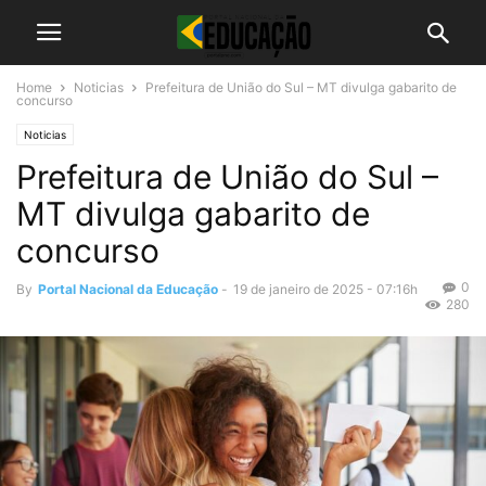
Home
Noticias
Prefeitura de União do Sul – MT divulga gabarito de
concurso
Noticias
Prefeitura de União do Sul –
MT divulga gabarito de
concurso
0
By
Portal Nacional da Educação
-
19 de janeiro de 2025 - 07:16h
280