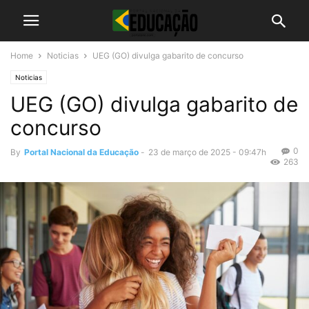
Home
Noticias
UEG (GO) divulga gabarito de concurso
Noticias
UEG (GO) divulga gabarito de
concurso
0
By
Portal Nacional da Educação
-
23 de março de 2025 - 09:47h
263