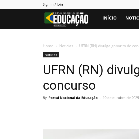
Sign in / Join
Portal
INÍCIO
NOTIC
PNE
Home
Noticias
UFRN (RN) divulga gabarito de con
Noticias
UFRN (RN) divulg
concurso
By
Portal Nacional da Educação
-
19 de outubro de 2025