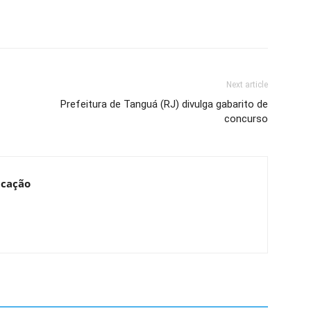
Next article
Prefeitura de Tanguá (RJ) divulga gabarito de
concurso
ucação