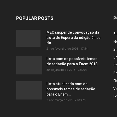
POPULAR POSTS
P
MEC suspende convocação da
El
Lista de Espera da edição única
No
.
do...
21 de fevereiro de 2024 - 17:54h
Si
E
Lista com os possíveis temas
de redação para o Enem 2018
P
30 de janeiro de 2018 - 22:20h
E
Fi
Lista atualizada com os
Ve
possíveis temas de redação
para o Enem...
I
23 de março de 2018 - 18:47h