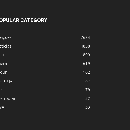
OPULAR CATEGORY
eições
7624
ticias
4838
su
899
nem
619
rouni
102
NCCEJA
87
es
79
stibular
52
PVA
33