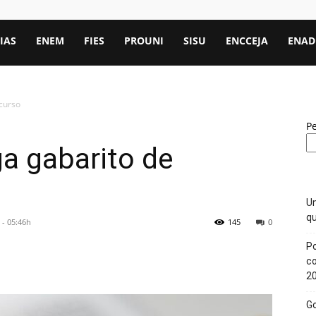
IAS
ENEM
FIES
PROUNI
SISU
ENCCEJA
ENAD
curso
P
a gabarito de
Un
qu
 - 05:46h
145
0
Po
c
2
Go