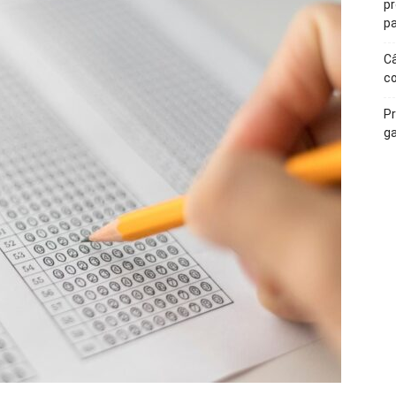
p
pa
Câ
c
Pr
ga