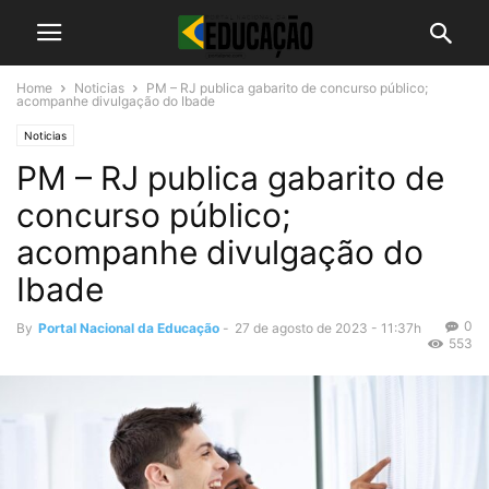
Home
Noticias
PM – RJ publica gabarito de concurso público;
acompanhe divulgação do Ibade
Noticias
PM – RJ publica gabarito de
concurso público;
acompanhe divulgação do
Ibade
0
By
Portal Nacional da Educação
-
27 de agosto de 2023 - 11:37h
553