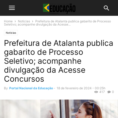
Home
Noticias
Prefeitura de Atalanta publica gabarito de Processo
Seletivo; acompanhe divulgação da Acesse...
Noticias
Prefeitura de Atalanta publica
gabarito de Processo
Seletivo; acompanhe
divulgação da Acesse
Concursos
By
Portal Nacional da Educação
-
18 de fevereiro de 2024 - 00:25h
417
0