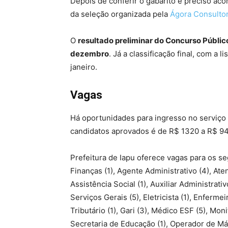
Depois de conferir o gabarito é preciso a
da seleção organizada pela
Ágora Consultor
O
resultado preliminar do Concurso Públic
dezembro
. Já a classificação final, com a 
janeiro.
Vagas
Há oportunidades para ingresso no serviço 
candidatos aprovados é de R$ 1320 a R$ 94
Prefeitura de Iapu oferece vagas para os s
Finanças (1), Agente Administrativo (4), Ate
Assistência Social (1), Auxiliar Administrativo
Serviços Gerais (5), Eletricista (1), Enfermeir
Tributário (1), Gari (3), Médico ESF (5), Moni
Secretaria de Educação (1), Operador de Máq