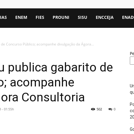
IAS
ENEM
FIES
PROUNI
SISU
ENCCEJA
ENAD
to de Concurso Público; acompanhe divulgação da Ágora...
P
u publica gabarito de
co; acompanhe
Un
qu
ora Consultoria
Po
 - 01:55h
502
0
c
2
Go