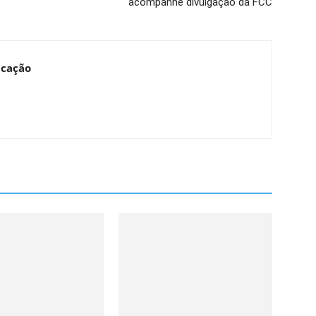
acompanhe divulgação da FCC
ucação