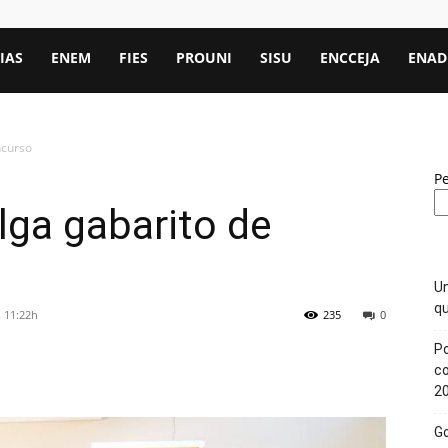
IAS
ENEM
FIES
PROUNI
SISU
ENCCEJA
ENAD
ncurso
P
lga gabarito de
Un
qu
- 11:22h
235
0
Po
c
2
Go