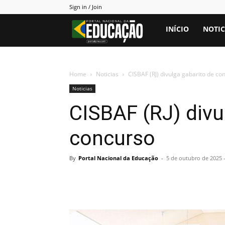
Sign in / Join
Portal
INÍCIO
NOTIC
PNE
Home
Noticias
CISBAF (RJ) divulga gabarito de co
Noticias
CISBAF (RJ) divu
concurso
By
Portal Nacional da Educação
-
5 de outubro de 2025 