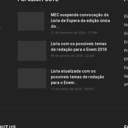
MEC suspende convocação da
El
Lista de Espera da edição única
No
.
do...
21 de fevereiro de 2024 - 17:54h
Si
E
Lista com os possíveis temas
de redação para o Enem 2018
P
30 de janeiro de 2018 - 22:20h
E
Fi
Lista atualizada com os
Ve
possíveis temas de redação
para o Enem...
I
23 de março de 2018 - 18:47h
OUT US
F