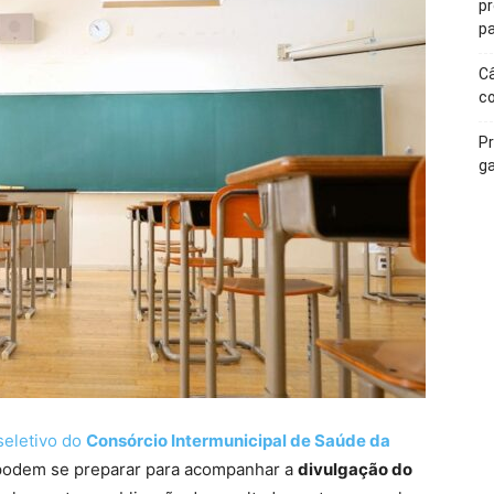
p
pa
Câ
c
Pr
ga
seletivo do
Consórcio Intermunicipal de Saúde da
á podem se preparar para acompanhar a
divulgação do