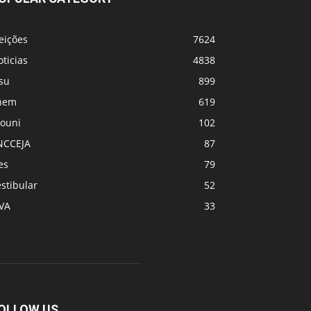
eições
7624
ticias
4838
su
899
nem
619
rouni
102
NCCEJA
87
es
79
stibular
52
PVA
33
OLLOW US