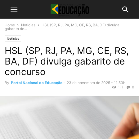
Home
Noticias
HSL (SP, RJ, PA, MG, CE, RS, BA, DF) divulga
gabarito de...
Noticias
HSL (SP, RJ, PA, MG, CE, RS,
BA, DF) divulga gabarito de
concurso
By
Portal Nacional da Educação
-
23 de novembro de 2025 - 11:53h
111
0