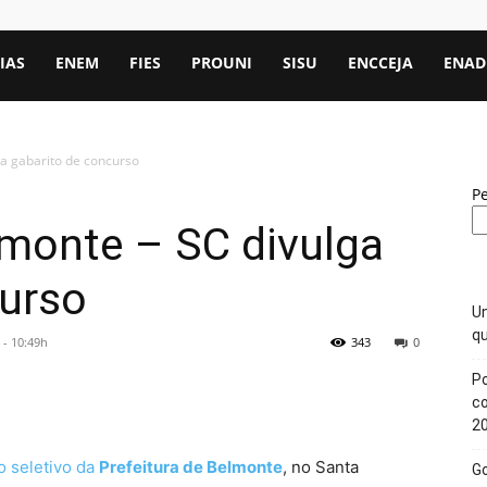
IAS
ENEM
FIES
PROUNI
SISU
ENCCEJA
ENAD
ga gabarito de concurso
P
lmonte – SC divulga
curso
Un
qu
 - 10:49h
343
0
Po
c
2
o seletivo da
Prefeitura de Belmonte
, no Santa
Go