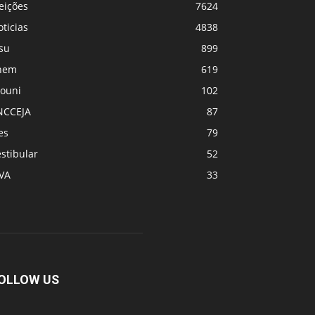
eições
7624
ticias
4838
su
899
nem
619
rouni
102
NCCEJA
87
es
79
stibular
52
PVA
33
OLLOW US