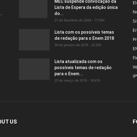
MEC suspende convocação da
El
Lista de Espera da edição única
No
.
do...
21 de fevereiro de 2024 - 17:54h
Si
E
Lista com os possíveis temas
de redação para o Enem 2018
P
30 de janeiro de 2018 - 22:20h
E
Fi
Lista atualizada com os
Ve
possíveis temas de redação
para o Enem...
I
23 de março de 2018 - 18:47h
OUT US
F