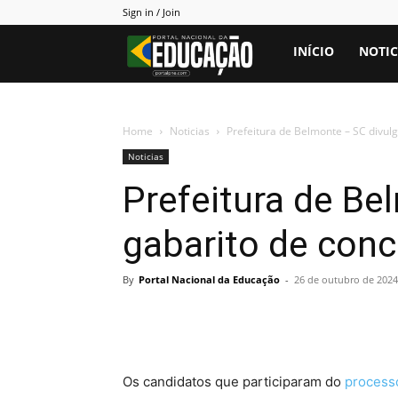
Sign in / Join
Portal
INÍCIO
NOTIC
PNE
Home
Noticias
Prefeitura de Belmonte – SC divul
Noticias
Prefeitura de Be
gabarito de con
By
Portal Nacional da Educação
-
26 de outubro de 2024
Os candidatos que participaram do
process