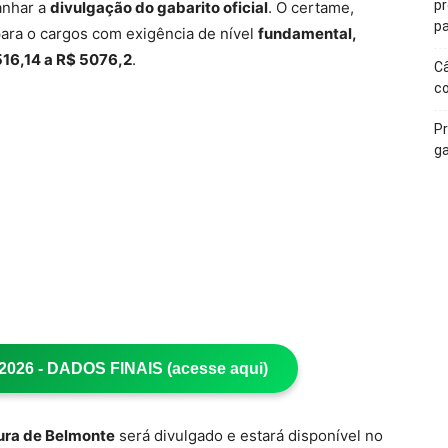
p
anhar a
divulgação do gabarito oficial
. O certame,
pa
para o cargos com exigência de nível
fundamental,
516,14 a R$ 5076,2
.
Câ
c
Pr
ga
26 - DADOS FINAIS (acesse aqui)
tura de Belmonte
será divulgado e estará disponível no