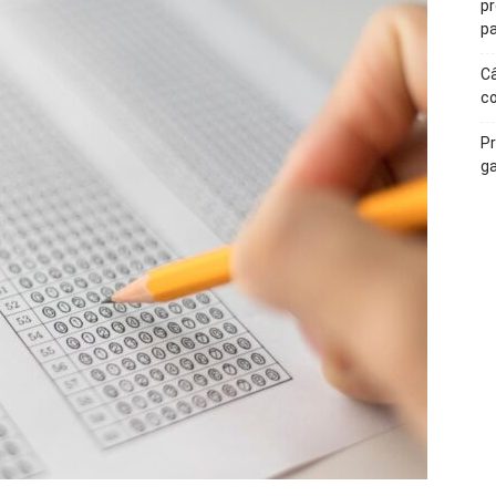
p
pa
Câ
c
Pr
ga