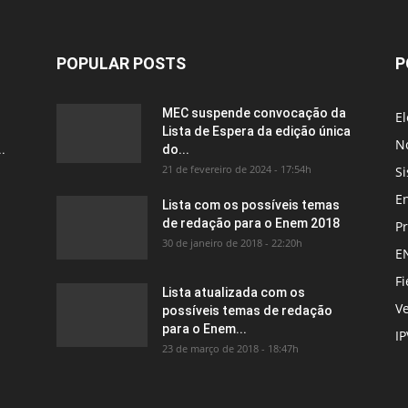
POPULAR POSTS
P
MEC suspende convocação da
El
Lista de Espera da edição única
No
.
do...
21 de fevereiro de 2024 - 17:54h
Si
E
Lista com os possíveis temas
de redação para o Enem 2018
P
30 de janeiro de 2018 - 22:20h
E
Fi
Lista atualizada com os
Ve
possíveis temas de redação
para o Enem...
I
23 de março de 2018 - 18:47h