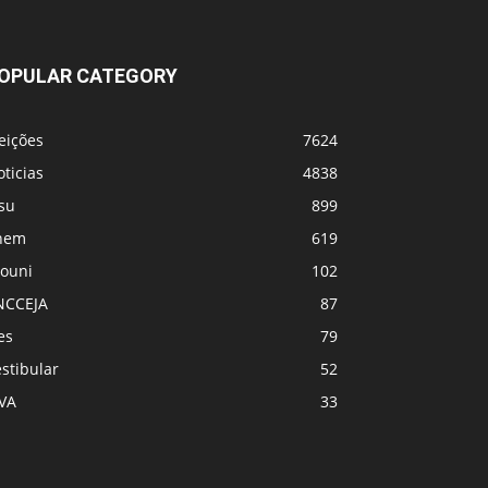
OPULAR CATEGORY
eições
7624
ticias
4838
su
899
nem
619
rouni
102
NCCEJA
87
es
79
stibular
52
PVA
33