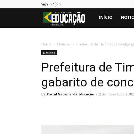
Sign in / Join
Portal
INÍCIO
NOTIC
PNE
Home
Noticias
Prefeitura de Timbó (SC) divulga 
Noticias
Prefeitura de Ti
gabarito de con
By
Portal Nacional da Educação
-
2 de novembro de 2025