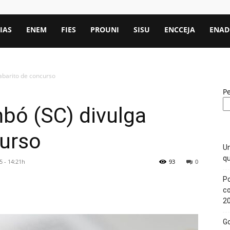
IAS
ENEM
FIES
PROUNI
SISU
ENCCEJA
ENAD
gabarito de concurso
P
mbó (SC) divulga
curso
Un
qu
 - 14:21h
93
0
Po
c
2
Go