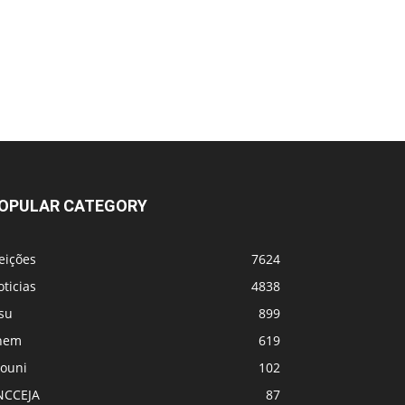
OPULAR CATEGORY
eições
7624
ticias
4838
su
899
nem
619
rouni
102
NCCEJA
87