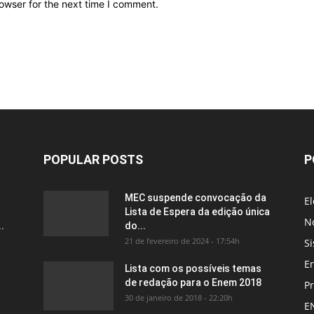
owser for the next time I comment.
POPULAR POSTS
P
MEC suspende convocação da
El
Lista de Espera da edição única
No
.
do...
21 de fevereiro de 2024 - 17:54h
Si
E
Lista com os possíveis temas
de redação para o Enem 2018
P
30 de janeiro de 2018 - 22:20h
E