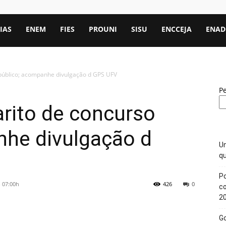
IAS
ENEM
FIES
PROUNI
SISU
ENCCEJA
ENAD
 público; acompanhe divulgação d GPS UFV
P
rito de concurso
nhe divulgação d
Un
qu
Po
- 07:00h
426
0
c
2
Go