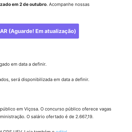
lizado em 2 de outubro
. Acompanhe nossas
R (Aguarde! Em atualização)
gado em data a definir.
ados, será disponibilizada em data a definir.
 público em Viçosa. O concurso público oferece vagas
inistração. O salário ofertado é de 2.667,19.
 d GPS UFV. Leia também o
edital
.