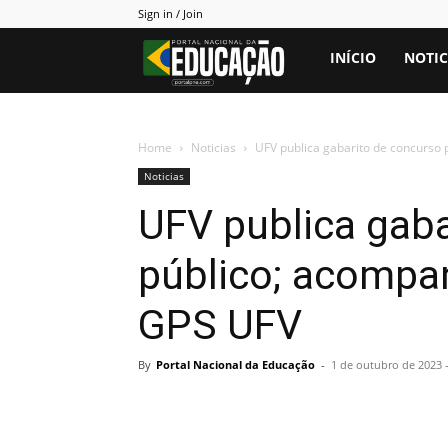
Sign in / Join
Portal
INÍCIO
NOTIC
PNE
Home
Noticias
UFV publica gabarito de concurso
Noticias
UFV publica gaba
público; acompa
GPS UFV
By
Portal Nacional da Educação
-
1 de outubro de 2023 