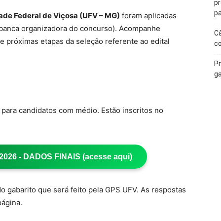
p
pa
ade Federal de Viçosa (UFV – MG)
foram aplicadas
(banca organizadora do concurso). Acompanhe
Câ
e próximas etapas da seleção referente ao edital
c
Pr
ga
para candidatos com médio. Estão inscritos no
26 - DADOS FINAIS (acesse aqui)
o gabarito que será feito pela GPS UFV. As respostas
página.