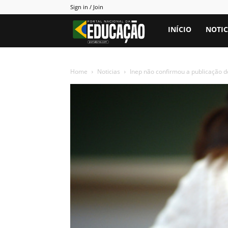
Sign in / Join
Portal
INÍCIO
NOTIC
PNE
Home
Noticias
Inep não confirmou a publicação do