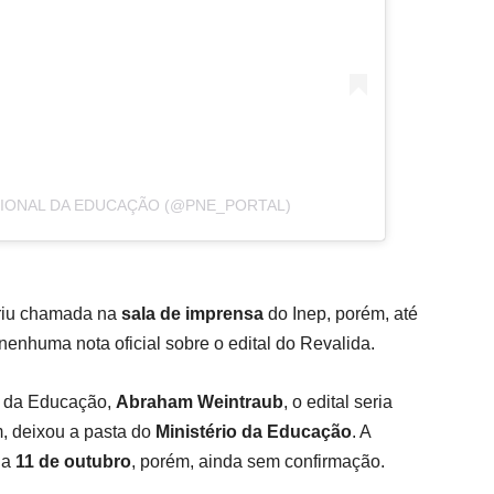
CIONAL DA EDUCAÇÃO (@PNE_PORTAL)
riu chamada na
sala de imprensa
do Inep, porém, até
nenhuma nota oficial sobre o edital do Revalida.
o da Educação,
Abraham Weintraub
, o edital seria
m, deixou a pasta do
Ministério da Educação
. A
ia
11 de outubro
, porém, ainda sem confirmação.