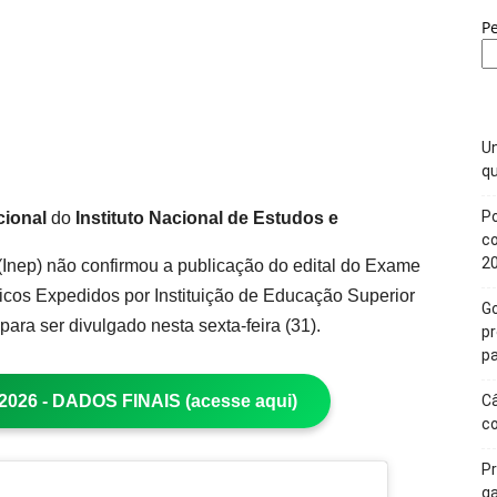
P
Un
qu
Po
cional
do
Instituto Nacional de Estudos e
c
2
(Inep) não confirmou a publicação do edital do Exame
cos Expedidos por Instituição de Educação Superior
Go
para ser divulgado nesta sexta-feira (31).
p
pa
26 - DADOS FINAIS (acesse aqui)
Câ
c
Pr
ga