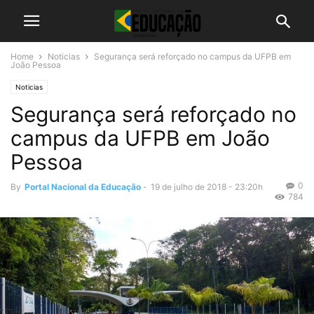
Home
Noticias
Segurança será reforçado no campus da UFPB em
João Pessoa
Noticias
Segurança será reforçado no
campus da UFPB em João
Pessoa
0
By
Portal Nacional da Educação
-
19 de julho de 2018 - 23:20h
784