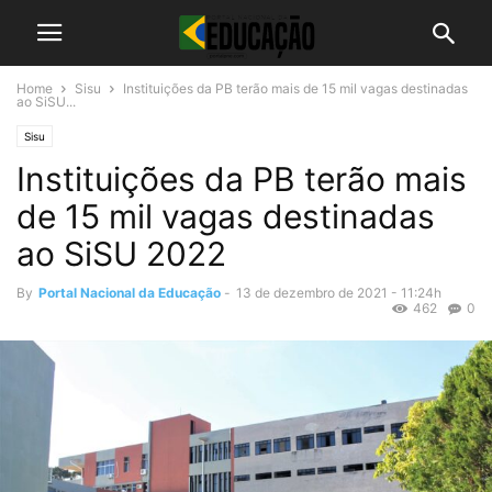
Home
Sisu
Instituições da PB terão mais de 15 mil vagas destinadas
ao SiSU...
Sisu
Instituições da PB terão mais
de 15 mil vagas destinadas
ao SiSU 2022
By
Portal Nacional da Educação
-
13 de dezembro de 2021 - 11:24h
462
0