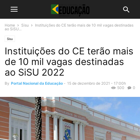
Home
Sisu
Instituições do CE terão mais de 10 mil vagas destinadas
ao SiSU...
Sisu
Instituições do CE terão mais
de 10 mil vagas destinadas
ao SiSU 2022
By
Portal Nacional da Educação
-
15 de dezembro de 2021 - 17:00h
500
0