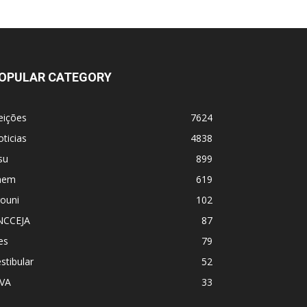
OPULAR CATEGORY
eições
7624
ticias
4838
su
899
nem
619
ouni
102
NCCEJA
87
es
79
stibular
52
PVA
33