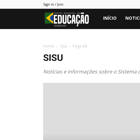
Sign in / Join
Portal
INÍCIO
NOTIC
PNE
Home
Sisu
Page 89
SISU
Notícias e informações sobre o Sistema d