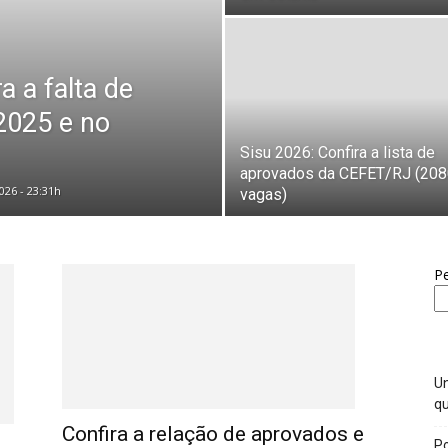
a a falta de
2025 e no
Sisu 2026: Confira a lista de
aprovados da CEFET/RJ (208
026 - 23:31h
vagas)
Pe
Un
qu
Confira a relação de aprovados e
Po