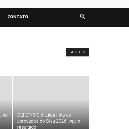
CONTATO
LATEST
u se
CEFET/MG divulga lista de
,
aprovados do Sisu 2026: veja o
resultado