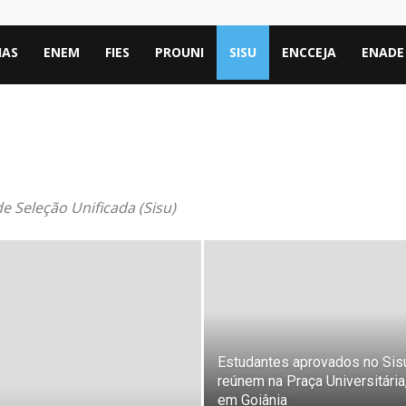
IAS
ENEM
FIES
PROUNI
SISU
ENCCEJA
ENADE
e Seleção Unificada (Sisu)
Estudantes aprovados no Sis
reúnem na Praça Universitária
em Goiânia