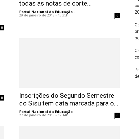
todas as notas de corte...
co
Portal Nacional da Educação
-
2
29 de janeiro de 2018 - 13:35h
0
Go
0
p
pa
Câ
c
Pr
de
Inscrições do Segundo Semestre
0
do Sisu tem data marcada para o...
Portal Nacional da Educação
-
27 de janeiro de 2018 - 12:14h
0