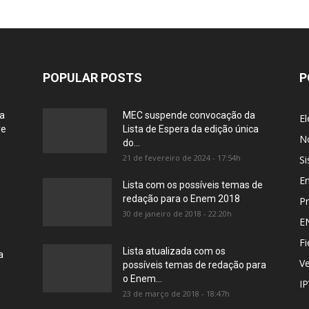
POPULAR POSTS
P
ia
MEC suspende convocação da
El
re
Lista de Espera da edição única
No
do...
21 de fevereiro de 2024 - 17:54h
Si
E
Lista com os possíveis temas de
redação para o Enem 2018
Pr
30 de janeiro de 2018 - 22:20h
E
Fi
Lista atualizada com os
a
Ve
possíveis temas de redação para
o Enem...
I
23 de março de 2018 - 18:47h