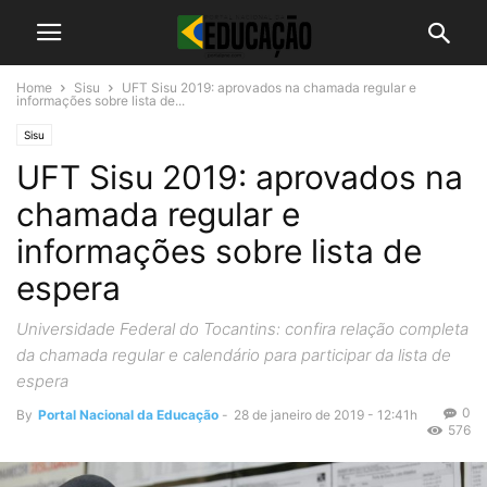
Home
Sisu
UFT Sisu 2019: aprovados na chamada regular e
informações sobre lista de...
Sisu
UFT Sisu 2019: aprovados na
chamada regular e
informações sobre lista de
espera
Universidade Federal do Tocantins: confira relação completa
da chamada regular e calendário para participar da lista de
espera
0
By
Portal Nacional da Educação
-
28 de janeiro de 2019 - 12:41h
576