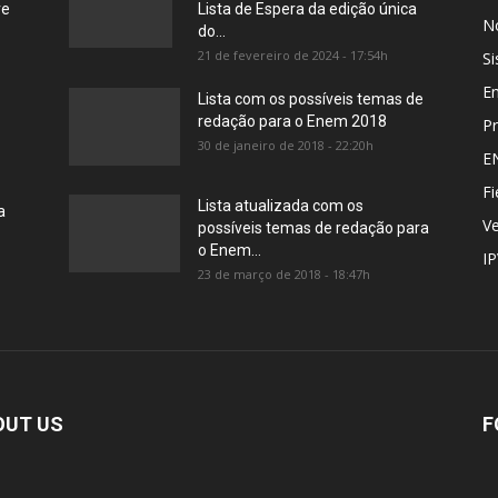
re
Lista de Espera da edição única
No
do...
21 de fevereiro de 2024 - 17:54h
Si
E
Lista com os possíveis temas de
redação para o Enem 2018
Pr
30 de janeiro de 2018 - 22:20h
E
Fi
Lista atualizada com os
a
Ve
possíveis temas de redação para
o Enem...
I
23 de março de 2018 - 18:47h
OUT US
F