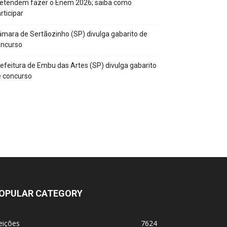
retendem fazer o Enem 2026; saiba como
rticipar
mara de Sertãozinho (SP) divulga gabarito de
oncurso
efeitura de Embu das Artes (SP) divulga gabarito
 concurso
OPULAR CATEGORY
eições
7624