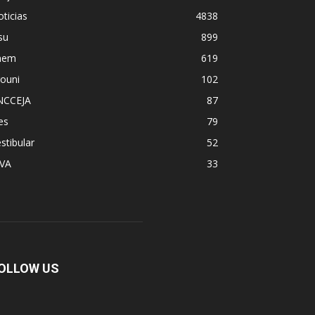
ticias
4838
su
899
nem
619
ouni
102
NCCEJA
87
es
79
stibular
52
PVA
33
OLLOW US