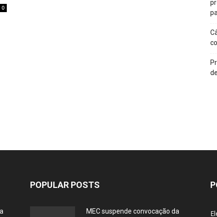
p
0
pa
Câ
c
Pr
de
POPULAR POSTS
P
ia
MEC suspende convocação da
El