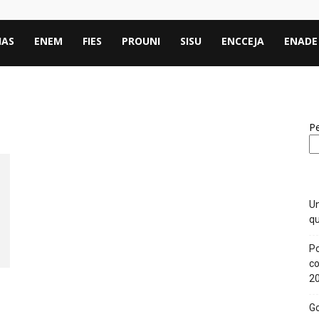
IAS
ENEM
FIES
PROUNI
SISU
ENCCEJA
ENADE
Pe
Un
qu
Po
co
2
Go