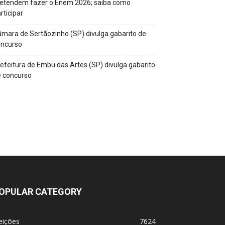
retendem fazer o Enem 2026; saiba como
rticipar
mara de Sertãozinho (SP) divulga gabarito de
oncurso
efeitura de Embu das Artes (SP) divulga gabarito
 concurso
OPULAR CATEGORY
eições
7624