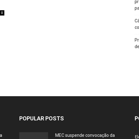
p
pa
0
Câ
c
Pr
de
POPULAR POSTS
P
ia
MEC suspende convocação da
El