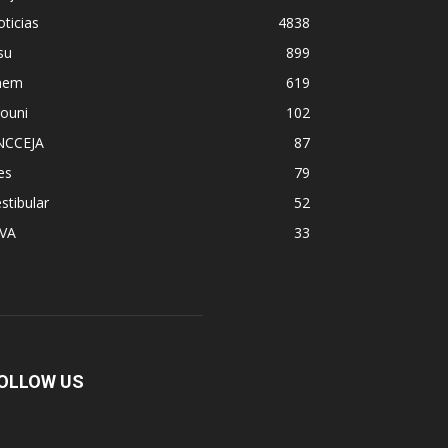
ticias
4838
su
899
nem
619
ouni
102
NCCEJA
87
es
79
stibular
52
PVA
33
OLLOW US