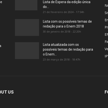
re
Lista de Espera da edição única
No
do...
21 de fevereiro de 2024 - 17:54h
Si
E
Lista com os possíveis temas de
redação para o Enem 2018
Pr
30 de janeiro de 2018 - 22:20h
E
Fi
Lista atualizada com os
a
Ve
possíveis temas de redação para
o Enem...
I
23 de março de 2018 - 18:47h
OUT US
F