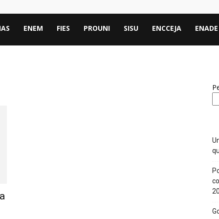
IAS
ENEM
FIES
PROUNI
SISU
ENCCEJA
ENADE
Pe
Un
qu
Po
co
2
ta
Go