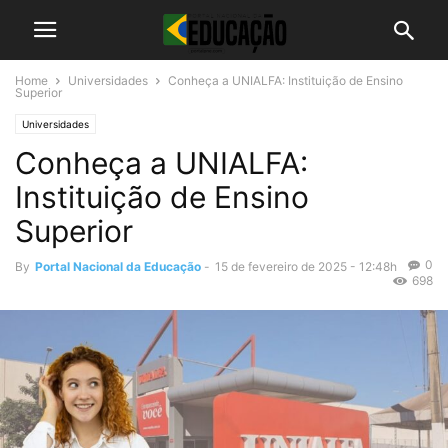
Home
Universidades
Conheça a UNIALFA: Instituição de Ensino
Superior
Universidades
Conheça a UNIALFA:
Instituição de Ensino
Superior
0
By
Portal Nacional da Educação
-
15 de fevereiro de 2025 - 12:48h
698