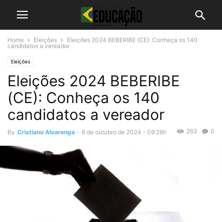
Home
Eleições
Eleições 2024 BEBERIBE (CE): Conheça os 140
candidatos a vereador
Eleições
Eleições 2024 BEBERIBE
(CE): Conheça os 140
candidatos a vereador
263
0
By
Cristiano Alvarenga
-
6 de outubro de 2024 - 09:26h