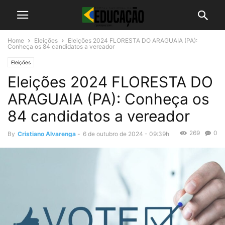
Home
Eleições
Eleições 2024 FLORESTA DO ARAGUAIA (PA):
Conheça os 84 candidatos a vereador
Eleições
Eleições 2024 FLORESTA DO
ARAGUAIA (PA): Conheça os
84 candidatos a vereador
269
0
By
Cristiano Alvarenga
-
6 de outubro de 2024 - 09:39h