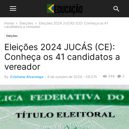
Home
Eleições
Eleições 2024 JUCÁS (CE): Conheça os 41
candidatos a vereador
Eleições
Eleições 2024 JUCÁS (CE):
Conheça os 41 candidatos a
vereador
246
0
By
Cristiano Alvarenga
-
6 de outubro de 2024 - 09:37h