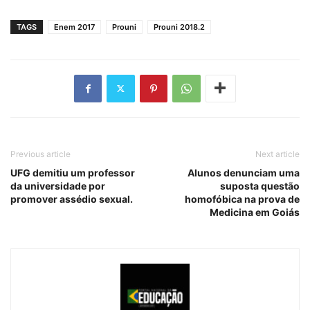
TAGS
Enem 2017
Prouni
Prouni 2018.2
Previous article
Next article
UFG demitiu um professor
Alunos denunciam uma
da universidade por
suposta questão
promover assédio sexual.
homofóbica na prova de
Medicina em Goiás