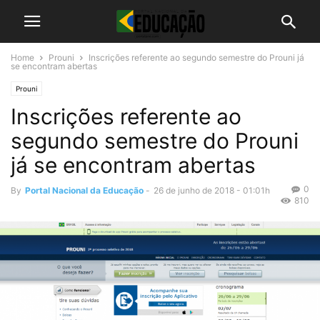
Home
Prouni
Inscrições referente ao segundo semestre do Prouni já
se encontram abertas
Prouni
Inscrições referente ao
segundo semestre do Prouni
já se encontram abertas
0
By
Portal Nacional da Educação
-
26 de junho de 2018 - 01:01h
810