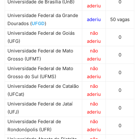
Universidade de Brasília (UnB)
0
aderiu
Universidade Federal da Grande
aderiu
50 vagas
Dourados (
UFGD
)
Universidade Federal de Goiás
não
0
(UFG)
aderiu
Universidade Federal de Mato
não
0
Grosso (UFMT)
aderiu
Universidade Federal de Mato
não
0
Grosso do Sul (UFMS)
aderiu
Universidade Federal de Catalão
não
0
(UFCat)
aderiu
Universidade Federal de Jataí
não
0
(UFJ)
aderiu
Universidade Federal de
não
0
Rondonópolis (UFR)
aderiu