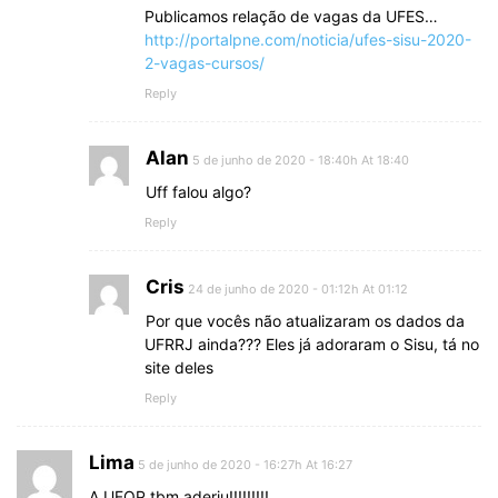
Publicamos relação de vagas da UFES…
http://portalpne.com/noticia/ufes-sisu-2020-
2-vagas-cursos/
Reply
Alan
5 de junho de 2020 - 18:40h At 18:40
Uff falou algo?
Reply
Cris
24 de junho de 2020 - 01:12h At 01:12
Por que vocês não atualizaram os dados da
UFRRJ ainda??? Eles já adoraram o Sisu, tá no
site deles
Reply
Lima
5 de junho de 2020 - 16:27h At 16:27
A UFOP tbm aderiu!!!!!!!!!