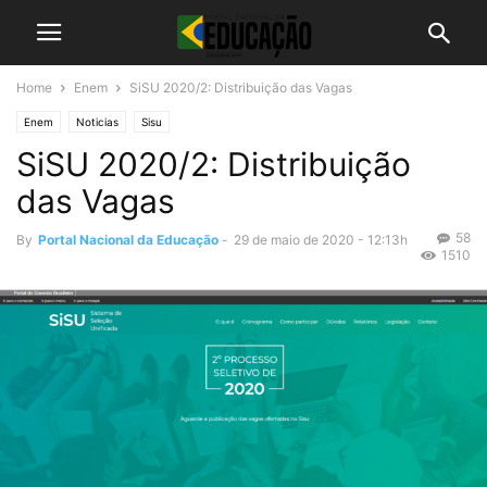
Home
Enem
SiSU 2020/2: Distribuição das Vagas
Enem
Noticias
Sisu
SiSU 2020/2: Distribuição
das Vagas
58
By
Portal Nacional da Educação
-
29 de maio de 2020 - 12:13h
1510