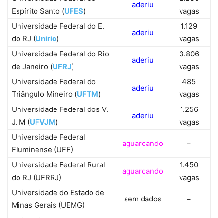
aderiu
Espírito Santo (
UFES
)
vagas
Universidade Federal do E.
1.129
aderiu
do RJ (
Unirio
)
vagas
Universidade Federal do Rio
3.806
aderiu
de Janeiro (
UFRJ
)
vagas
Universidade Federal do
485
aderiu
Triângulo Mineiro (
UFTM
)
vagas
Universidade Federal dos V.
1.256
aderiu
J. M (
UFVJM
)
vagas
Universidade Federal
aguardando
–
Fluminense (UFF)
Universidade Federal Rural
1.450
aguardando
do RJ (UFRRJ)
vagas
Universidade do Estado de
sem dados
–
Minas Gerais (UEMG)