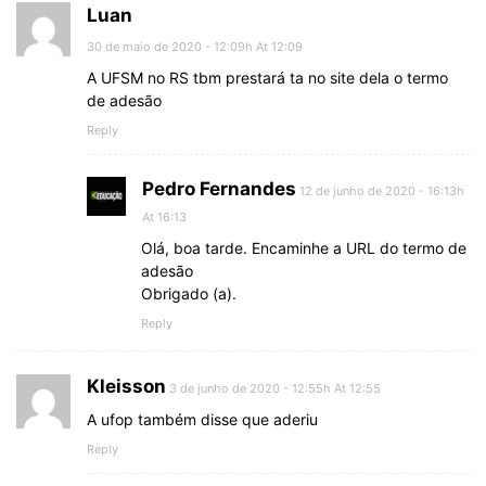
Luan
30 de maio de 2020 - 12:09h At 12:09
A UFSM no RS tbm prestará ta no site dela o termo
de adesão
Reply
Pedro Fernandes
12 de junho de 2020 - 16:13h
At 16:13
Olá, boa tarde. Encaminhe a URL do termo de
adesão
Obrigado (a).
Reply
Kleisson
3 de junho de 2020 - 12:55h At 12:55
A ufop também disse que aderiu
Reply