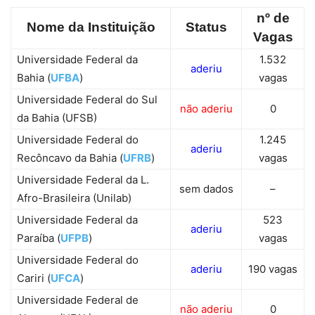
nº de
Nome da Instituição
Status
Vagas
Universidade Federal da
1.532
aderiu
Bahia (
UFBA
)
vagas
Universidade Federal do Sul
não aderiu
0
da Bahia (UFSB)
Universidade Federal do
1.245
aderiu
Recôncavo da Bahia (
UFRB
)
vagas
Universidade Federal da L.
sem dados
–
Afro-Brasileira (Unilab)
Universidade Federal da
523
aderiu
Paraíba (
UFPB
)
vagas
Universidade Federal do
aderiu
190 vagas
Cariri (
UFCA
)
Universidade Federal de
não aderiu
0