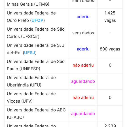
sem dados
–
Minas Gerais (UFMG)
Universidade Federal de
1.425
aderiu
Ouro Preto (
UFOP
)
vagas
Universidade Federal de São
sem dados
–
Carlos (UFSCar)
Universidade Federal de S. J
aderiu
890 vagas
del-Rei (
UFSJ
)
Universidade Federal de São
não aderiu
0
Paulo (UNIFESP)
Universidade Federal de
aguardando
Uberlândia (UFU)
Universidade Federal de
não aderiu
0
Viçosa (UFV)
Universidade Federal do ABC
aguardando
(UFABC)
Universidade Federal do
2.239