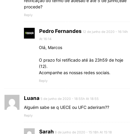
retificação do termo de adesão é até 5 de junho,eae
procede?
Reply
Pedro Fernandes
12 de junho de 2020 - 16:14h
At 16:14
Olá, Marcos
O prazo foi retificado até às 23h59 de hoje
(12).
Acompanhe as nossas redes sociais.
Reply
Luana
5 de junho de 2020 - 18:55h At 18:55
Alguém sabe se q UECE ou UFC aderiram??
Reply
Sarah
6 de junho de 2020 - 15:18h At 15:18