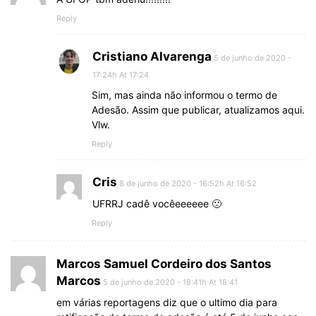
Reply
Cristiano Alvarenga
5 de junho de 2020 -
17:24h At 17:24
Sim, mas ainda não informou o termo de
Adesão. Assim que publicar, atualizamos aqui.
Vlw.
Reply
Cris
8 de junho de 2020 - 16:52h At 16:52
UFRRJ cadê vocêeeeeee 🙁
Reply
Marcos Samuel Cordeiro dos Santos
Marcos
5 de junho de 2020 - 18:41h At 18:41
em várias reportagens diz que o ultimo dia para