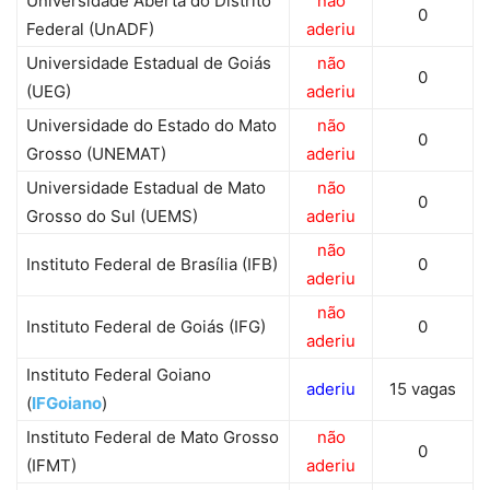
Universidade Aberta do Distrito
não
0
Federal (UnADF)
aderiu
Universidade Estadual de Goiás
não
0
(UEG)
aderiu
Universidade do Estado do Mato
não
0
Grosso (UNEMAT)
aderiu
Universidade Estadual de Mato
não
0
Grosso do Sul (UEMS)
aderiu
não
Instituto Federal de Brasília (IFB)
0
aderiu
não
Instituto Federal de Goiás (IFG)
0
aderiu
Instituto Federal Goiano
aderiu
15 vagas
(
IFGoiano
)
Instituto Federal de Mato Grosso
não
0
(IFMT)
aderiu